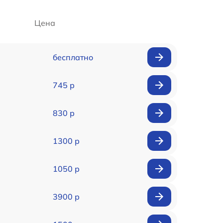
Цена
бесплатно
745 р
830 р
1300 р
1050 р
3900 р