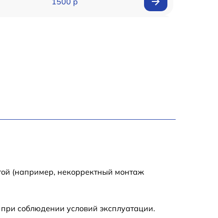
1500 р
900 р
1950 р
1500 р
1245 р
2400 р
1395 р
той (например, некорректный монтаж
1000 р
 при соблюдении условий эксплуатации.