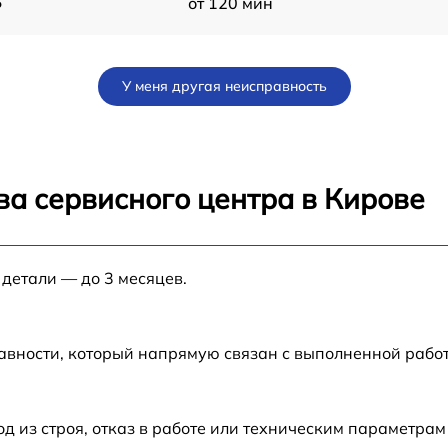
5
от 120 мин
от 60 мин
У меня другая неисправность
от 60 мин
от 120 мин
ва сервисного центра в Кирове
от 60 мин
 детали — до 3 месяцев.
от 60 мин
от 60 мин
авности, который напрямую связан с выполненной рабо
от 60 мин
из строя, отказ в работе или техническим параметрам