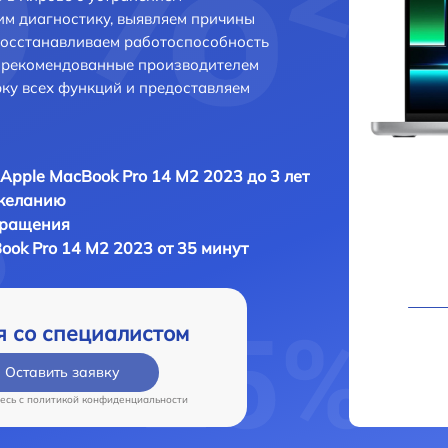
м диагностику, выявляем причины
восстанавливаем работоспособность
и рекомендованные производителем
рку всех функций и предоставляем
Apple MacBook Pro 14 M2 2023 до 3 лет
 желанию
бращения
ook Pro 14 M2 2023 от 35 минут
я со специалистом
Оставить заявку
есь c
политикой конфиденциальности