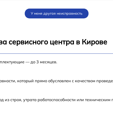
от 60 мин
У меня другая неисправность
от 60 мин
от 120 мин
ва сервисного центра в Кирове
от 60 мин
мплектующие — до 3 месяцев.
от 60 мин
от 60 мин
авности, который прямо обусловлен с качеством провед
от 60 мин
 из строя, утрата работоспособности или техническим
от 60 мин