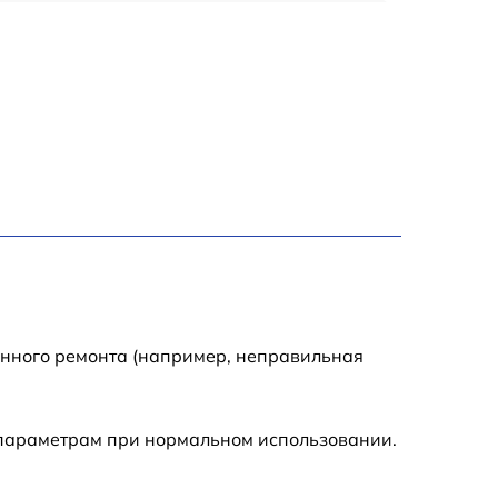
900 р
1950 р
1500 р
1245 р
2400 р
1395 р
енного ремонта (например, неправильная
1000 р
 параметрам при нормальном использовании.
1045 р