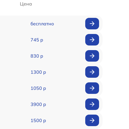
Цена
бесплатно
745 р
830 р
1300 р
1050 р
3900 р
1500 р