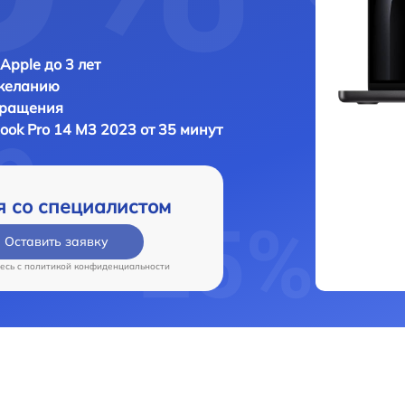
Apple до 3 лет
 желанию
бращения
ook Pro 14 M3 2023 от 35 минут
я со специалистом
Оставить заявку
есь c
политикой конфиденциальности