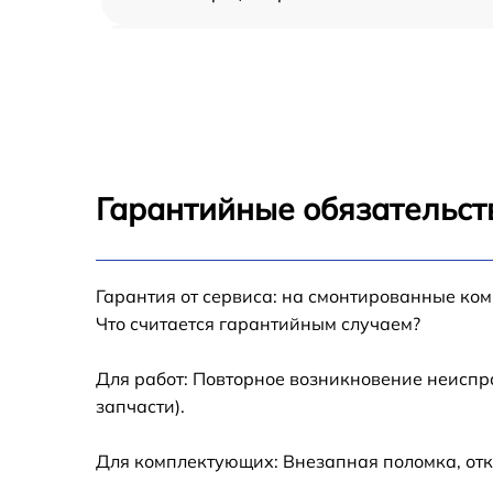
Замена оперативной памяти Mac Pro Intel
2012
Замена кулера Mac Pro Intel 2012
Замена HDD (замена жёсткого диска) Mac
Pro Intel 2012
Гарантийные обязательст
Замена блока питания Mac Pro Intel 2012
Гарантия от сервиса: на смонтированные ко
Замена звуковой платы Mac Pro Intel 2012
Что считается гарантийным случаем?
Для работ: Повторное возникновение неиспр
запчасти).
Для комплектующих: Внезапная поломка, отк