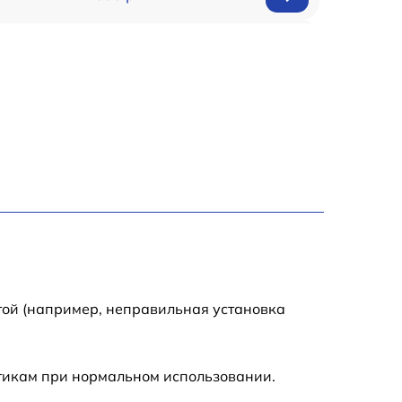
150 р
1000 р
450 р
350 р
700 р
той (например, неправильная установка
стикам при нормальном использовании.