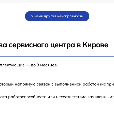
ad
от 60 мин
У меня другая неисправность
от 60 мин
от 60 мин
ва сервисного центра в Кирове
1
от 60 мин
мплектующие — до 3 месяцев.
от 60 мин
от 60 мин
который напрямую связан с выполненной работой (напри
от 60 мин
ата работоспособности или несоответствие заявленным
1
от 60 мин