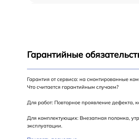
Восстановление после попадания влаги iP
Pro 12.9 2021
Замена шлейфа iPad Pro 12.9 2021
Замена кнопки Home iPad Pro 12.9 2021
Гарантийные обязательст
Замена дисплея (экрана) iPad Pro 12.9 202
Гарантия от сервиса: на смонтированные ко
Замена корпуса iPad Pro 12.9 2021
Что считается гарантийным случаем?
Замена модуля Wi-Fi iPad Pro 12.9 2021
Для работ: Повторное проявление дефекта, 
Замена камеры iPad Pro 12.9 2021
Для комплектующих: Внезапная поломка, утр
эксплуатации.
Замена разъема зарядки iPad Pro 12.9 202