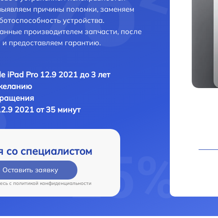
выявляем причины поломки, заменяем
ботоспособность устройства.
анные производителем запчасти, после
 и предоставляем гарантию.
e iPad Pro 12.9 2021 до 3 лет
 желанию
бращения
12.9 2021 от 35 минут
я со специалистом
Оставить заявку
есь c
политикой конфиденциальности