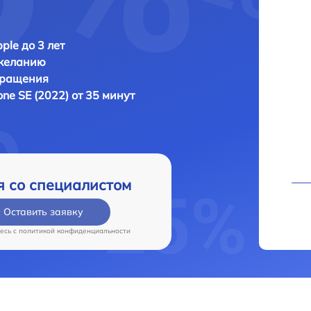
ple до 3 лет
 желанию
бращения
one SE (2022) от 35 минут
я со специалистом
Оставить заявку
есь c
политикой конфиденциальности